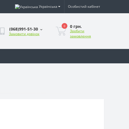
Українська
Особистий кабінет
0 грн.
0
(068)991-51-30
Зробити
Замовити дзвінок
замовлення