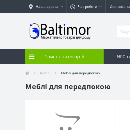
Наша адреса
Час роботи
Доставка т
Список категорій
NFC-т
Меблі
Меблі для передпокою
Меблі для передпокою