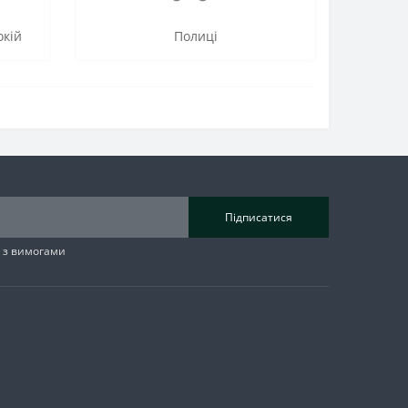
окій
Полиці
Підписатися
н з вимогами