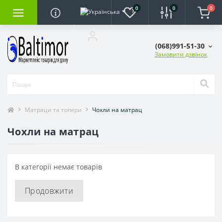
0
0
0
(068)991-51-30
Замовити дзвінок
Матраци та топери
Чохли на матрац
Чохли на матрац
В категорії немає товарів
Продовжити