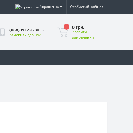
Українська
Особистий кабінет
0 грн.
0
(068)991-51-30
Зробити
Замовити дзвінок
замовлення