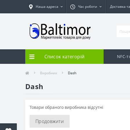
Наша адреса
Час роботи
Доставка т
Список категорій
NFC-т
Виробник
Dash
Dash
Товари обраного виробника відсутні
Продовжити